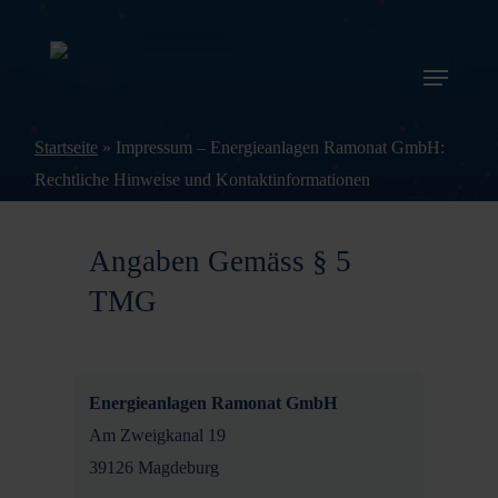
Skip
to
Menu
main
content
Startseite
»
Impressum – Energieanlagen Ramonat GmbH:
Rechtliche Hinweise und Kontaktinformationen
Angaben Gemäss § 5
TMG
Energieanlagen Ramonat GmbH
Am Zweigkanal 19
39126 Magdeburg