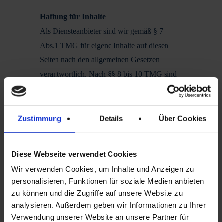
Haftung für Inhalte
Als Diensteanbieter sind wir gemäß § 7
Abs.1 TMG für eigene Inhalte auf diesen
Seiten nach den allgemeinen Gesetzen
verantwortlich. Nach §§ 8 bis 10 TMG sind
wir als Diensteanbieter jedoch nicht
verpflichtet, übermittelte oder gespeicherte
fremde Informationen zu überwachen oder
Zustimmung
Details
Über Cookies
nach Umständen zu forschen, die auf eine
rechtswidrige Tätigkeit hinweisen.
Diese Webseite verwendet Cookies
Wir verwenden Cookies, um Inhalte und Anzeigen zu
Verpflichtungen zur Entfernung oder
personalisieren, Funktionen für soziale Medien anbieten
Sperrung der Nutzung von Informationen
zu können und die Zugriffe auf unsere Website zu
nach den allgemeinen Gesetzen bleiben
analysieren. Außerdem geben wir Informationen zu Ihrer
hiervon unberührt. Eine diesbezügliche
Verwendung unserer Website an unsere Partner für